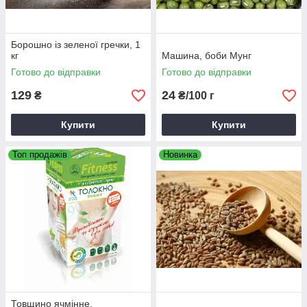
Борошно із зеленої гречки, 1
кг
Машина, боби Мунг
Готово до відправки
Готово до відправки
129
24
₴
₴/100 г
Купити
Купити
Топ продажів
Новинка
Товщино ячмінне,