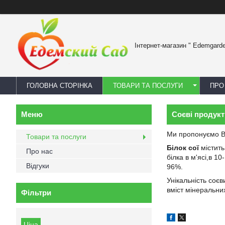
Інтернет-магазин " Edemgard
ГОЛОВНА СТОРІНКА
ТОВАРИ ТА ПОСЛУГИ
ПРО
Соєві продукт
Ми пропонуємо Ва
Товари та послуги
Білок сої
містить
Про нас
білка в м'ясі,в 1
Відгуки
96%.
Унікальність соє
вміст мінеральни
Фільтри
Ціна