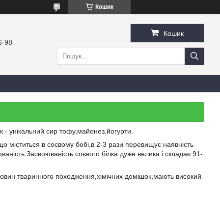
Кошик
Кошик
6-98
к - унікальний сир тофу,майонез,йогурти.
а,що міститься в соєвому бобі,в 2-3 рази перевищує наявність
оюваність.Засвоюваність соєвого білка дуже велика і складає 91-
речовин тваринного походження,хімічних домішок,мають високий