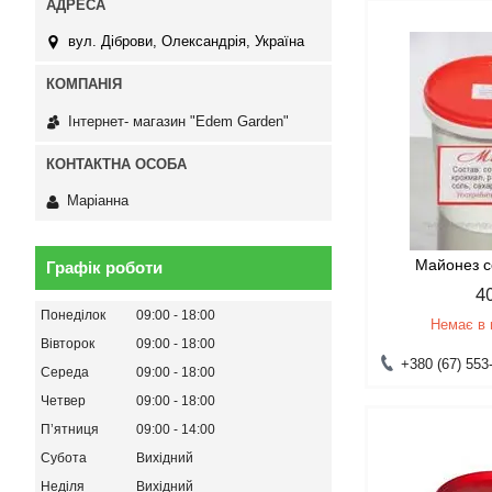
вул. Діброви, Олександрія, Україна
Інтернет- магазин "Edem Garden"
Маріанна
Майонез с
Графік роботи
4
Понеділок
09:00
18:00
Немає в 
Вівторок
09:00
18:00
+380 (67) 553
Середа
09:00
18:00
Четвер
09:00
18:00
Пʼятниця
09:00
14:00
Субота
Вихідний
Неділя
Вихідний