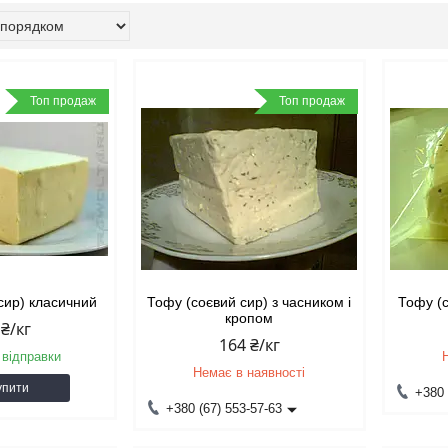
Топ продаж
Топ продаж
сир) класичний
Тофу (соєвий сир) з часником і
Тофу (с
кропом
 ₴/кг
164 ₴/кг
 відправки
Немає в наявності
упити
+380 
+380 (67) 553-57-63