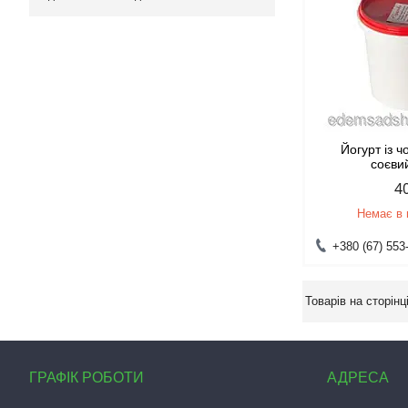
Йогурт із 
соєви
4
Немає в 
+380 (67) 553
ГРАФІК РОБОТИ