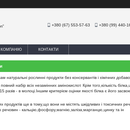
+380 (67) 553-57-63
+380 (99) 440-1
en"
 КОМПАНІЮ
КОНТАКТИ
и
м натуральні рослинні продукти без консервантів і хімічних добаво
 повний набір всіх незамінних амінокислот. Крім того,кількість білк
0-15 разів - в молоці.Іншим критерієм оцінки якості білка є його засв
вих продуктів ще в тому,що вони не містять шкідливих і токсичних 
х речовин - кальцію,фосфору,магнію,заліза,марганцю,цинку та ін