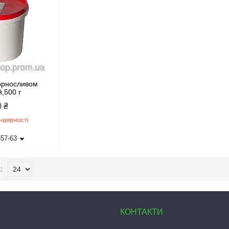
чорносливом
й,500 г
0 ₴
наявності
-57-63