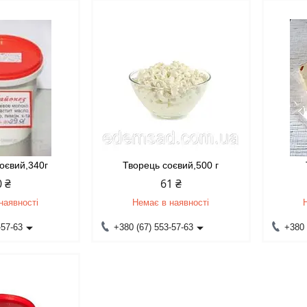
оєвий,340г
Творець соєвий,500 г
0 ₴
61 ₴
наявності
Немає в наявності
-57-63
+380 (67) 553-57-63
+380 