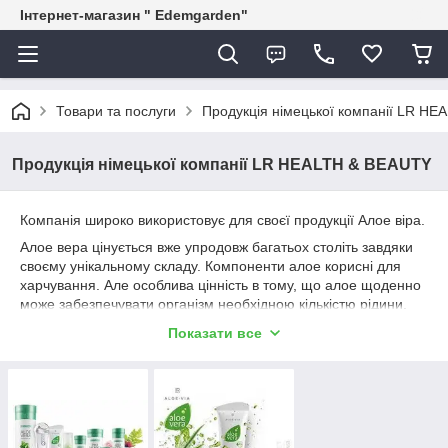
Інтернет-магазин " Edemgarden"
Товари та послуги
Продукція німецької компанії LR H
Продукція німецької компанії LR HEALTH & BEAUTY
Компанія широко використовує для своєї продукції Алое віра.
Алое вера цінується вже упродовж багатьох століть завдяки
своєму унікальному складу. Компоненти алое корисні для
харчування. Але особлива цінність в тому, що алое щоденно
може забезпечувати організм необхідною кількістю рідини.
Ця рослина створює оптимальні умови для всіх
Показати все
відновлювальних процесів. Алое вера від LR – це продукт
найвищої якості
LR завжди бере приклад з природи, вчиться у неї та поєднує
природу з новітніми досягненнями науки. Результат цього
поєднання - унікальні продукти з ефективною дією. LR
отримує патенти на інноваційні продукти, ефективні рішення