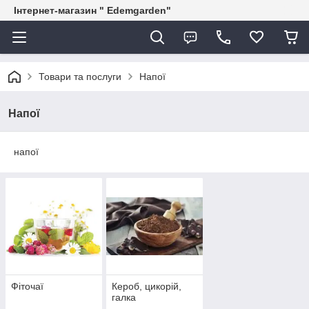
Інтернет-магазин " Edemgarden"
Товари та послуги
Напої
Напої
напої
Фіточаї
Кероб, цикорій,
галка