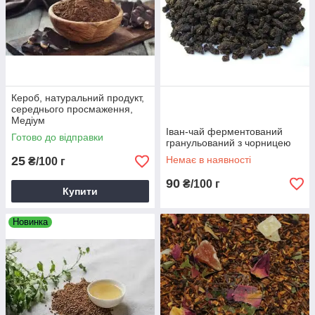
Кероб, натуральний продукт,
середнього просмаження,
Медіум
Іван-чай ферментований
Готово до відправки
гранульований з чорницею
25
Немає в наявності
₴/100 г
90
₴/100 г
Купити
Новинка