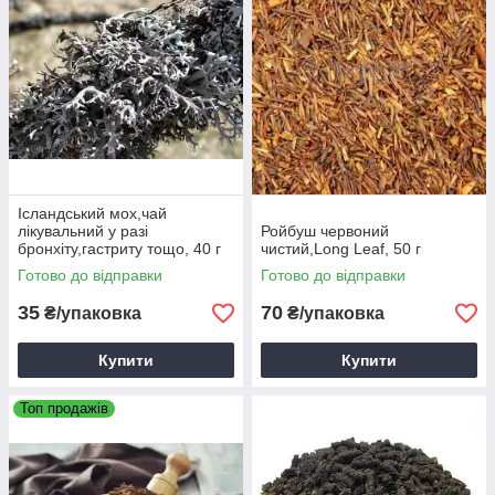
Ісландський мох,чай
лікувальний у разі
Ройбуш червоний
бронхіту,гастриту тощо, 40 г
чистий,Long Leaf, 50 г
Готово до відправки
Готово до відправки
35
70
₴/упаковка
₴/упаковка
Купити
Купити
Топ продажів