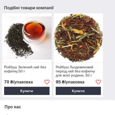
Подібні товари компанії
Ройбуш Зелений,чай без
Ройбуш Льодовиковий
кофеїну,50 г
період,чай без кофеїну
для всієї родини, 50 г
70
95
₴/упаковка
₴/упаковка
Купити
Купити
Про нас