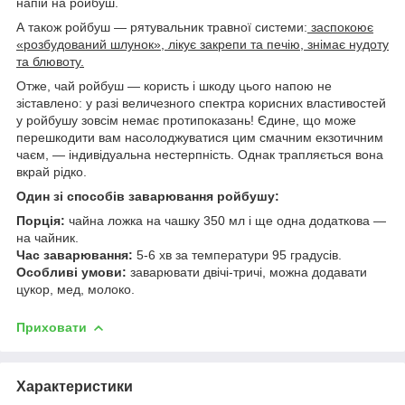
напій на ройбуш.
А також ройбуш — рятувальник травної системи:
заспокоює
«розбудований шлунок», лікує закрепи та печію, знімає нудоту
та блювоту.
Отже, чай ройбуш — користь і шкоду цього напою не
зіставлено: у разі величезного спектра корисних властивостей
у ройбушу зовсім немає протипоказань! Єдине, що може
перешкодити вам насолоджуватися цим смачним екзотичним
чаєм, — індивідуальна нестерпність. Однак трапляється вона
вкрай рідко.
Один зі способів заварювання ройбушу:
Порція:
чайна ложка на чашку 350 мл і ще одна додаткова —
на чайник.
Час заварювання:
5-6 хв за температури 95 градусів.
Особливі умови:
заварювати двічі-тричі, можна додавати
цукор, мед, молоко.
Приховати
Характеристики