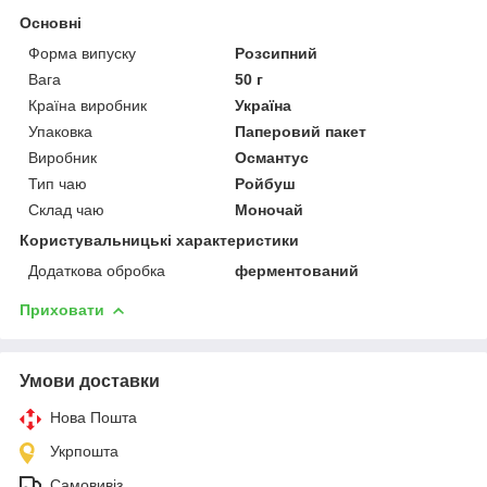
Основні
Форма випуску
Розсипний
Вага
50 г
Країна виробник
Україна
Упаковка
Паперовий пакет
Виробник
Османтус
Тип чаю
Ройбуш
Склад чаю
Моночай
Користувальницькі характеристики
Додаткова обробка
ферментований
Приховати
Умови доставки
Нова Пошта
Укрпошта
Самовивіз