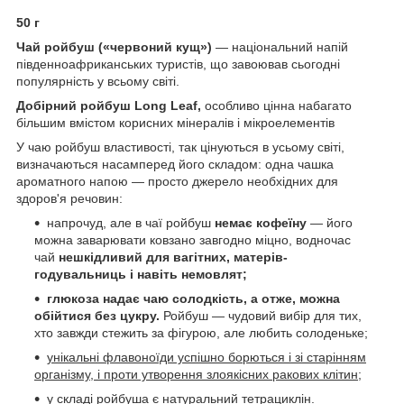
50 г
Чай ройбуш («червоний кущ»)
— національний напій
південноафриканських туристів, що завоював сьогодні
популярність у всьому світі.
Добірний ройбуш Long Leaf,
особливо цінна набагато
більшим вмістом корисних мінералів і мікроелементів
У чаю ройбуш властивості, так цінуються в усьому світі,
визначаються насамперед його складом: одна чашка
ароматного напою — просто джерело необхідних для
здоров'я речовин:
напрочуд, але в чаї ройбуш
немає кофеїну
— його
можна заварювати ковзано завгодно міцно, водночас
чай
нешкідливий для вагітних, матерів-
годувальниць і навіть немовлят;
глюкоза надає чаю солодкість, а отже, можна
обійтися без цукру.
Ройбуш — чудовий вибір для тих,
хто завжди стежить за фігурою, але любить солоденьке;
унікальні флавоноїди успішно борються і зі старінням
організму, і проти утворення злоякісних ракових клітин;
у складі ройбуша є натуральний тетрациклін.