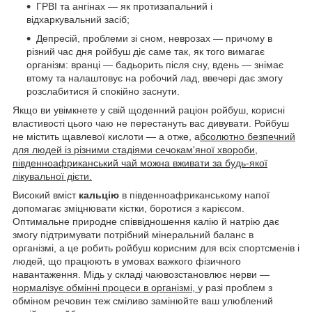
ГРВІ та ангінах — як протизапальний і
відхаркувальний засіб;
Депресій, проблеми зі сном, неврозах — причому в
різний час дня ройбуш діє саме так, як того вимагає
організм: вранці — бадьорить після сну, вдень — знімає
втому та налаштовує на робочий лад, ввечері дає змогу
розслабитися й спокійно заснути.
Якщо ви увімкнете у свій щоденний раціон ройбуш, корисні
властивості цього чаю не перестануть вас дивувати. Ройбуш
не містить щавлевої кислоти — а отже, а
бсолютно безпечний
для людей із різними стадіями сечокам'яної хвороби,
південноафриканський чай можна вживати за будь-якої
лікувальної дієти.
Високий вміст
кальцію
в південноафриканському напої
допомагає зміцнювати кістки, боротися з карієсом.
Оптимальне природне співвідношення калію й натрію дає
змогу підтримувати потрібний мінеральний баланс в
організмі, а це робить ройбуш корисним для всіх спортсменів і
людей, що працюють в умовах важкого фізичного
навантаження. Мідь у складі чаювозстановлює нерви —
нормалізує обмінні процеси в організмі,
у разі проблем з
обміном речовин теж сміливо замінюйте ваш улюблений