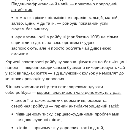
Південноафриканський напій — практично природний
антибіотик;
комплекс різних вітамінів і мінералів: кальцій, магній,
залізо, цинк, мідь та ін. — ройбуш показаний усім
людям без винятку;
ароматичні олії в ройбуші (приблизно 100!) не тільки
сприятливо діють на весь організм і чудово
заспокоюють, але й просто роблять чай дивовижно
смачним.
Корисні властивості ройбушу здавна цінуються на батьківщині
напою — південноафриканські бушмени використовують чай
у всіх випадках життя — від шлункових кольок у немовлят до
кишкових розладів у дорослих.
В інших частинах світу теж встиг зарекомендувати
себе ройбуш —
корисні властивості чаю допоможуть у разі:
алергії, а також всіляких дерматитів, екземи та
свербіння: ройбуш — гарний антибактерицидний засіб;
підвищеному тиску, серцево-судинними проблемами
— зміцнює судинні стінки;
глістів — причому як у дорослих, так і в дітей;