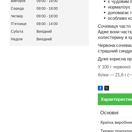
є чудовим п
Вівторок
09:00
18:00
нормалізує 
Середа
09:00
18:00
допомагає п
Четвер
09:00
18:00
особливо ко
Пʼятниця
09:00
14:00
Сочевиця часто м
Адже вони часті
Субота
Вихідний
холестерину в кр
Неділя
Вихідний
Червона сочевиця
страшний синдро
Дуже корисна про
У 100 г червоної
білки — 21,6 г (~
Характеристи
Основні
Країна виробни
Термін придатно