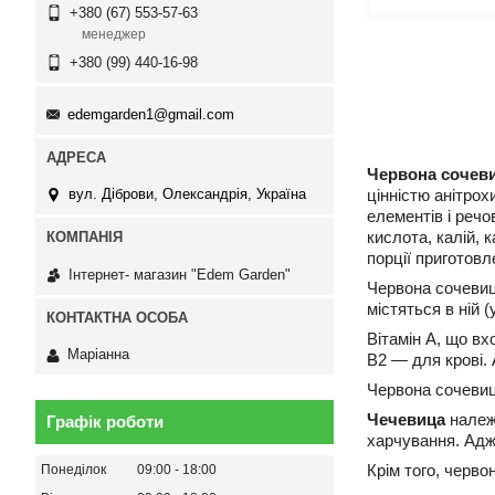
+380 (67) 553-57-63
менеджер
+380 (99) 440-16-98
edemgarden1@gmail.com
Червона сочев
цінністю анітрох
вул. Діброви, Олександрія, Україна
елементів і речо
кислота, калій, 
порції приготовл
Інтернет- магазин "Edem Garden"
Червона сочевиц
містяться в ній 
Вітамін А, що вх
Маріанна
В2 — для крові. 
Червона сочевиц
Чечевица
належи
Графік роботи
харчування. Адж
Крім того, черво
Понеділок
09:00
18:00