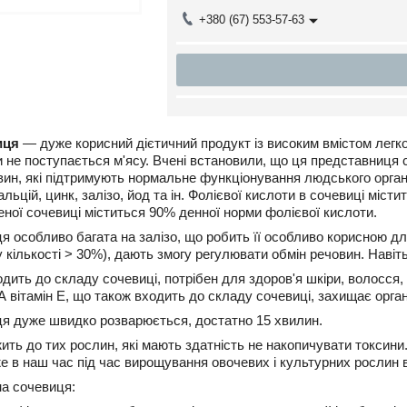
+380 (67) 553-57-63
иця
— дуже корисний дієтичний продукт із високим вмістом легк
и не поступається м'ясу. Вчені встановили, що ця представниця 
вин, які підтримують нормальне функціонування людського організ
кальцій, цинк, залізо, йод та ін. Фолієвої кислоти в сочевиці міст
еної сочевиці міститься 90% денної норми фолієвої кислоти.
я особливо багата на залізо, що робить її особливо корисною дл
(у кількості > 30%), дають змогу регулювати обмін речовин. Навіт
одить до складу сочевиці, потрібен для здоров'я шкіри, волосся, н
А вітамін Е, що також входить до складу сочевиці, захищає орган
я дуже швидко розварюється, достатно 15 хвилин.
ть до тих рослин, які мають здатність не накопичувати токсини. 
е в наш час під час вирощування овочевих і культурних рослин в
на сочевиця: