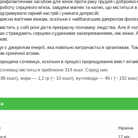
рофілактичним засобом для жінок проти раку грудей і доброякіс
роботу серцевого м'яза, завдяки магнію та калію, що міститься в 
ідтримувати гарний настрій і уникати депресій;
рисна вагітним жінкам, оскільки є найбагатшим джерелом фолієв
істить у собі різні дієти прекрасну половину людства. Але й чо
ше страждають серцево-судинними захворюваннями, ніж жінки. А
ові.
 є джерелом енергії, яка повільно витрачається організмом. Том
м хронічної втоми.
рощена сочевиця, оскільки в процесі пророщування вміст вітамінів
 сочевиці міститься приблизно 314 ккал. Серед них:
 86 ккал), жири — 1,1 гр (~ 10 ккал), вуглеводи — 48 г (~ 192 ккал
ки
к
Україна
сті
12 міс