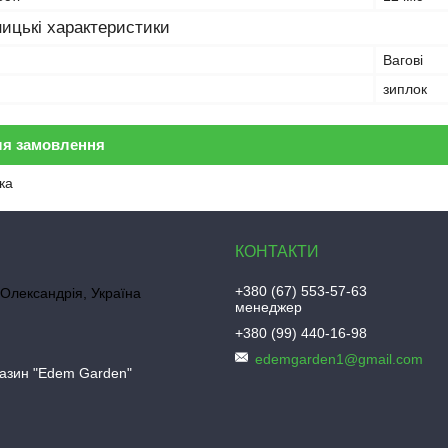
ицькі характеристики
Вагові
зиплок
ля замовлення
ка
+380 (67) 553-57-63
 Олександрія, Україна
менеджер
+380 (99) 440-16-98
edemgarden1@gmail.com
газин "Edem Garden"