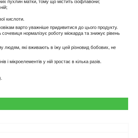
них пухлин матки, тому що містить ізофлавони;
ній;
ої кислоти.
ловікам варто уважніше придивитися до цього продукту.
 сочевиця нормалізує роботу міокарда та знижує рівень
у людям, які вживають в їжу цей різновид бобових, не
 і мікроелементів у ній зростає в кілька разів.
).