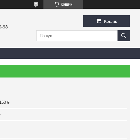
Кошик
Кошик
6-98
150 ₴
б