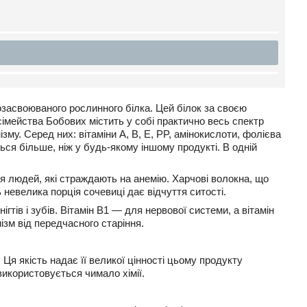
озасвоюваного рослинного білка. Цей білок за своєю
сімейства Бобових містить у собі практично весь спектр
му. Серед них: вітаміни А, В, Е, PP, амінокислоти, фолієва
иться більше, ніж у будь-якому іншому продукті. В одній
я людей, які страждають на анемію. Харчові волокна, що
ь невелика порція сочевиці дає відчуття ситості.
ігтів і зубів. Вітамін В1 — для нервової системи, а вітамін
ізм від передчасного старіння.
Ця якість надає її великої цінності цьому продукту
икористовується чимало хімії.