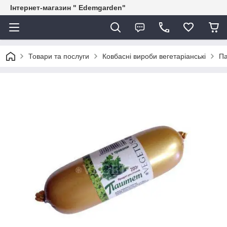
Інтернет-магазин " Edemgarden"
Товари та послуги
Ковбасні вироби вегетаріанські
Па