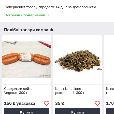
Повернення товару впродовж 14 днів за домовленістю
Всі умови повернення
Подібні товари компанії
Сардельки сейтан
Шрот із насіння
Шінк
Vegetus, 300 г
розторопші, 300 г
г
156
35
170
₴/упаковка
₴
Купити
Купити