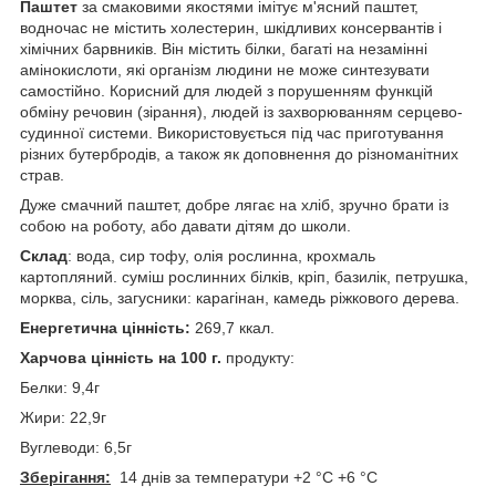
Паштет
за смаковими якостями імітує м'ясний паштет,
водночас не містить холестерин, шкідливих консервантів і
хімічних барвників. Він містить білки, багаті на незамінні
амінокислоти, які організм людини не може синтезувати
самостійно. Корисний для людей з порушенням функцій
обміну речовин (зірання), людей із захворюванням серцево-
судинної системи. Використовується під час приготування
різних бутербродів, а також як доповнення до різноманітних
страв.
Дуже смачний паштет, добре лягає на хліб, зручно брати із
собою на роботу, або давати дітям до школи.
Склад
: вода, сир тофу, олія рослинна, крохмаль
картопляний. суміш рослинних білків, кріп, базилік, петрушка,
морква, сіль, загусники: карагінан, камедь ріжкового дерева.
Енергетична цінність:
269,7 ккал.
Харчова цінність на 100 г.
продукту:
Белки: 9,4г
Жири: 22,9г
Вуглеводи: 6,5г
Зберігання:
14 днів за температури +2 °C +6 °C