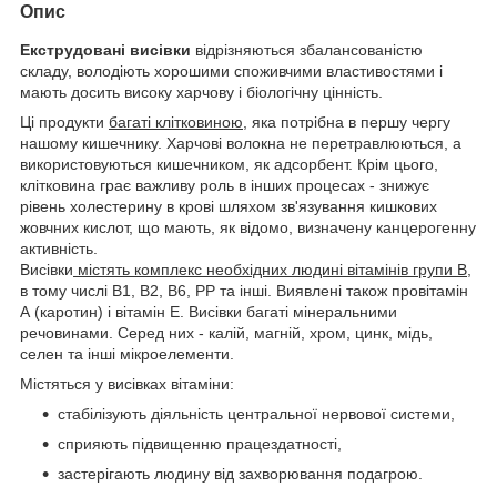
Опис
Екструдовані висівки
відрізняються збалансованістю
складу, володіють хорошими споживчими властивостями і
мають досить високу харчову і біологічну цінність.
Ці продукти
багаті клітковиною
, яка потрібна в першу чергу
нашому кишечнику. Харчові волокна не перетравлюються, а
використовуються кишечником, як адсорбент. Крім цього,
клітковина грає важливу роль в інших процесах - знижує
рівень холестерину в крові шляхом зв'язування кишкових
жовчних кислот, що мають, як відомо, визначену канцерогенну
активність.
Висівки
містять комплекс необхідних людині вітамінів групи В
,
в тому числі B1, B2, B6, PP та інші. Виявлені також провітамін
А (каротин) і вітамін Е. Висівки багаті мінеральними
речовинами. Серед них - калій, магній, хром, цинк, мідь,
селен та інші мікроелементи.
Містяться у висівках вітаміни:
стабілізують діяльність центральної нервової системи,
сприяють підвищенню працездатності,
застерігають людину від захворювання подагрою.