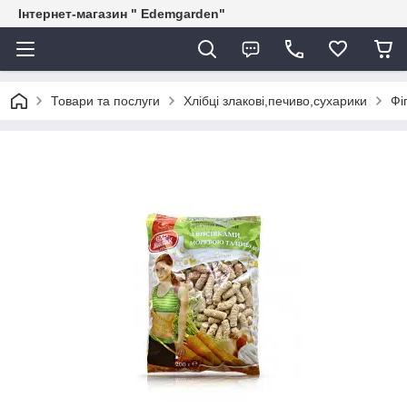
Інтернет-магазин " Edemgarden"
Товари та послуги
Хлібці злакові,печиво,сухарики
Фі