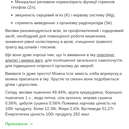
Мінеральні речовини нормалізують функції гормонів
гіпофіза (Zn),
зміцнюють серцевий м'яз (K) і нервову систему (Mg),
сприяють виведенню з організму радіонуклідів (Se).
Висівки рекомендуються всім, як профілактичний і оздоровчий
засіб, необхідний для повноцінної роботи кишечника,
зниження рівня холестерину в крові, очищення травного
тракту від шлаків і токсинів.
Ще вони дуже хороші тим, що їх вживання в їжу
пригнічує
апетит і знижує вагу
, для поліпшення загального самопочуття,
для підвищення опірності організму до хвороб.
Вживати їх дуже просто! Можна їсти замість хліба вприкуску,а
можна присипати в їжу. Хрусткі та смачні вони подобаються
дітям і дорослим.
Склад: висівки пшеничні 49,44%, крупа кукурудзяна, борошно
пшеничне 1 с., вода питна, сіль кухонна, морква сушена
0,56%, цибуля сушена 0,56% Поживна харчова цінність на
100г продукту: Білки 12,38г, Жири 2,63г, Вуглеводи 51,27г
Енергетична цінність 100г продукту 282 ккал
Приховати