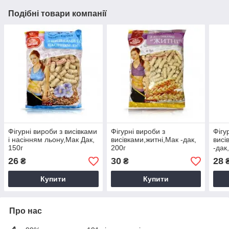
Подібні товари компанії
Фігурні вироби з висівками
Фігурні вироби з
Фігу
і насінням льону,Мак Дак,
висівками,житні,Мак -дак,
висі
150г
200г
-дак
26
30
28
₴
₴
Купити
Купити
Про нас