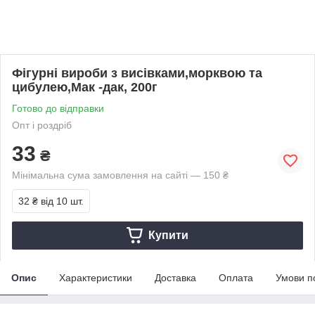
Фігурні вироби з висівками,морквою та
цибулею,Мак -дак, 200г
Готово до відправки
Опт і роздріб
33
₴
Мінімальна сума замовлення на сайті — 150 ₴
32 ₴
від 10 шт.
Купити
Опис
Характеристики
Доставка
Оплата
Умови п