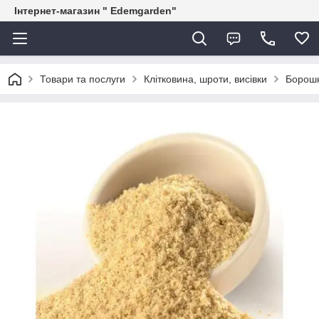
Інтернет-магазин " Edemgarden"
Товари та послуги
Клітковина, шроти, висівки
Борошн