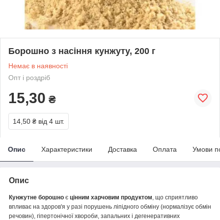
Борошно з насіння кунжуту, 200 г
Немає в наявності
Опт і роздріб
15,30
₴
14,50 ₴
від 4 шт.
Опис
Характеристики
Доставка
Оплата
Умови п
Опис
Кунжутне борошно
є
цінним харчовим продуктом
, що сприятливо
впливає на здоров'я у разі порушень ліпідного обміну (нормалізує обмін
речовин), гіпертонічної хвороби, запальних і дегенеративних