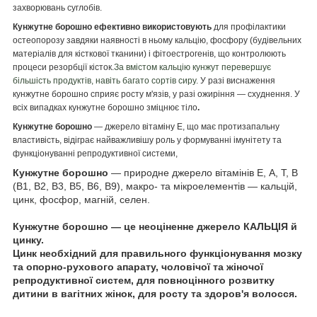
захворювань суглобів.
Кунжутне борошно
ефективно використовують
для профілактики
остеопорозу завдяки наявності в ньому кальцію, фосфору (будівельних
матеріалів для кісткової тканини) і фітоестрогенів, що контролюють
процеси резорбції кісток.
За вмістом кальцію кунжут перевершує
більшість продуктів, навіть багато сортів сиру.
У разі виснаження
кунжутне борошно сприяє росту м'язів, у разі ожиріння — схуднення. У
всіх випадках кунжутне борошно зміцнює тіло
.
Кунжутне борошно
— джерело вітаміну Е, що має протизапальну
властивість, відіграє найважливішу роль у формуванні імунітету та
функціонуванні репродуктивної системи,
Кунжутне борошно
— природне джерело вітамінів Е, А, Т, B
(B1, B2, B3, B5, B6, B9), макро- та мікроелементів — кальцій,
цинк, фосфор, магній, селен.
Кунжутне борошно — це неоціненне джерело КАЛЬЦІЯ й
цинку.
Цинк необхідний для правильного функціонування мозку
та опорно-рухового апарату, чоловічої та жіночої
репродуктивної систем, для повноцінного розвитку
дитини в вагітних жінок, для росту та здоров'я волосся.