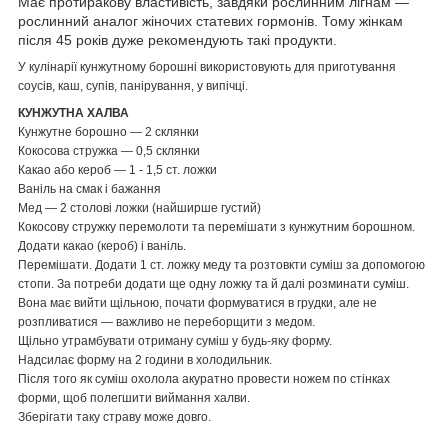
Має протиракову властивість, завдяки рослинним лігнам —
рослинний аналог жіночих статевих гормонів. Тому жінкам
після 45 років дуже рекомендують такі продукти.
У кулінарії кунжутному борошні використовують для приготування
соусів, каш, супів, панірування, у випічці.
КУНЖУТНА ХАЛВА
Кунжутне борошно — 2 склянки
Кокосова стружка — 0,5 склянки
Какао або кероб — 1 - 1,5 ст. ложки
Ваніль на смак і бажання
Мед — 2 столові ложки (найширше густий)
Кокосову стружку перемолоти та перемішати з кунжутним борошном.
Додати какао (кероб) і ваніль.
Перемішати. Додати 1 ст. ложку меду та розтовкти суміш за допомогою
стопи. За потреби додати ще одну ложку та й далі розминати суміш.
Вона має вийти щільною, почати формуватися в грудки, але не
розпливатися — важливо не переборщити з медом.
Щільно утрамбувати отриману суміш у будь-яку форму.
Надсилає форму на 2 години в холодильник.
Після того як суміш охолола акуратно провести ножем по стінках
форми, щоб полегшити виймання халви.
Зберігати таку страву може довго.