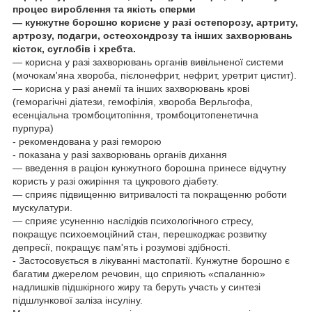
процес вироблення та якість сперми
— кунжутне борошно корисне у разі остепорозу, артриту,
артрозу, подагри, остеохондрозу та інших захворювань
кісток, суглобів і хребта.
— корисна у разі захворювань органів вивільненої системи
(мочокам'яна хвороба, пієлонефрит, нефрит, уретрит цистит).
— корисна у разі анемії та інших захворювань крові
(геморагічні діатези, гемофілія, хвороба Верльгофа,
есенціальна тромбоцитопіння, тромбоцитопенетична
пурпура)
- рекомендована у разі геморою
- показана у разі захворювань органів дихання
— введення в раціон кунжутного борошна принесе відчутну
користь у разі ожиріння та цукрового діабету.
— сприяє підвищенню витривалості та покращенню роботи
мускулатури.
— сприяє усуненню наслідків психологічного стресу,
покращує психоемоційний стан, перешкоджає розвитку
депресії, покращує пам'ять і розумові здібності.
- Застосовується в лікуванні мастопатії. Кунжутне борошно є
багатим джерелом речовин, що сприяють «спаланню»
надлишків підшкірного жиру та беруть участь у синтезі
підшлункової заліза інсуліну.