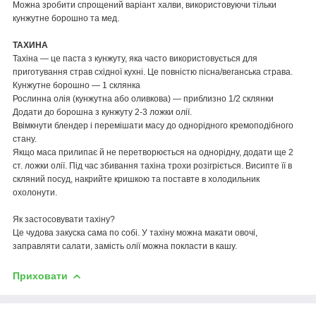
Можна зробити спрощений варіант халви, використовуючи тільки
кунжутне борошно та мед.
ТАХИНА
Тахіна — це паста з кунжуту, яка часто використовується для
приготування страв східної кухні. Це повністю пісна/веганська страва.
Кунжутне борошно — 1 склянка
Рослинна олія (кунжутна або оливкова) — приблизно 1/2 склянки
Додати до борошна з кунжуту 2-3 ложки олії.
Ввімкнути блендер і перемішати масу до однорідного кремоподібного
стану.
Якщо маса прилипає й не перетворюється на однорідну, додати ще 2
ст. ложки олії. Під час збивання тахіна трохи розігріється. Висипте її в
скляний посуд, накрийте кришкою та поставте в холодильник
охолонути.
Як застосовувати тахіну?
Це чудова закуска сама по собі. У тахіну можна макати овочі,
заправляти салати, замість олії можна покласти в кашу.
Приховати