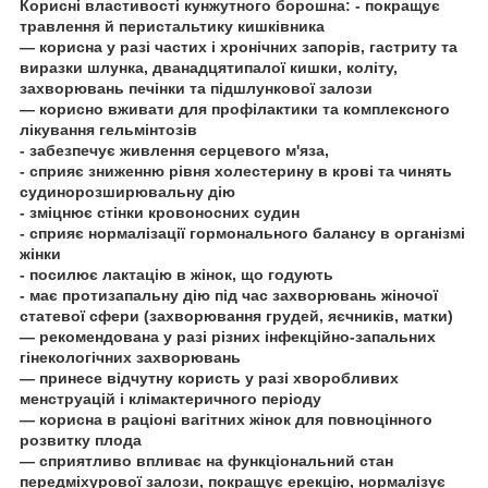
Корисні властивості кунжутного борошна:
- покращує
травлення й перистальтику кишківника
— корисна у разі частих і хронічних запорів, гастриту та
виразки шлунка, дванадцятипалої кишки, коліту,
захворювань печінки та підшлункової залози
— корисно вживати для профілактики та комплексного
лікування гельмінтозів
- забезпечує живлення серцевого м'яза,
- сприяє зниженню рівня холестерину в крові та чинять
судинорозширювальну дію
- зміцнює стінки кровоносних судин
- сприяє нормалізації гормонального балансу в організмі
жінки
- посилює лактацію в жінок, що годують
- має протизапальну дію під час захворювань жіночої
статевої сфери (захворювання грудей, яєчників, матки)
— рекомендована у разі різних інфекційно-запальних
гінекологічних захворювань
— принесе відчутну користь у разі хворобливих
менструацій і клімактеричного періоду
— корисна в раціоні вагітних жінок для повноцінного
розвитку плода
— сприятливо впливає на функціональний стан
передміхурової залози, покращує ерекцію, нормалізує