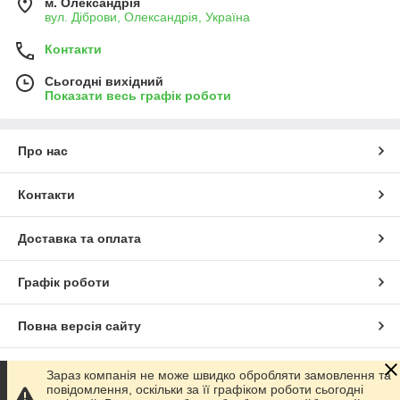
м. Олександрія
вул. Діброви, Олександрія, Україна
Контакти
Сьогодні вихідний
Показати весь графік роботи
Про нас
Контакти
Доставка та оплата
Графік роботи
Повна версія сайту
Сайт створено на маркетплейсі
Prom.ua
Зараз компанія не може швидко обробляти замовлення та
повідомлення, оскільки за її графіком роботи сьогодні