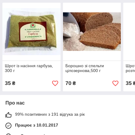
Шрот із насіння гарбуза,
Борошно зі спельти
Шрот
300 г
цілозернова,500 г
розт
35
70
35
₴
₴
Про нас
99% позитивних з 191 відгука за рік
Працює з 10.01.2017