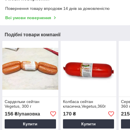
Повернення товару впродовж 14 днів за домовленістю
Всі умови повернення
Подібні товари компанії
Сардельки сейтан
Колбаса сейтан
Серв
Vegetus, 300 г
класична,Vegetus,360г
360 
156
170
215
₴/упаковка
₴
Купити
Купити