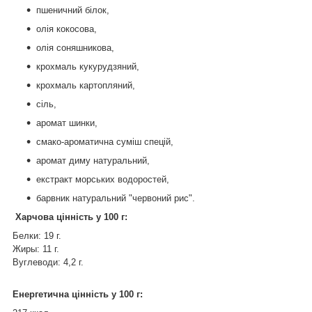
пшеничний білок,
олія кокосова,
олія соняшникова,
крохмаль кукурудзяний,
крохмаль картопляний,
сіль,
аромат шинки,
смако-ароматична суміш спецій,
аромат диму натуральний,
екстракт морських водоростей,
барвник натуральний "червоний рис".
Харчова цінність у 100 г:
Белки: 19 г.
Жиры: 11 г.
Вуглеводи: 4,2 г.
Енергетична цінність у 100 г: