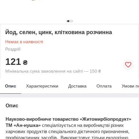
Йод, селен, цинк, клітковина розчинна
Немає в наявності
Роздріб
121
₴
Мінімальна сума замовлення на сайті — 150 ₴
Опис
Характеристики
Доставка
Оплата
Умови п
Опис
Науково-виробниче товариство «Житомирбіопродукт»
ТМ «Ан-нушка»
спеціалізується на виробництві різних
харчових продуктів спеціального дієтичного призначення,
профілактичних засобів.
Використовує тільки екологічно