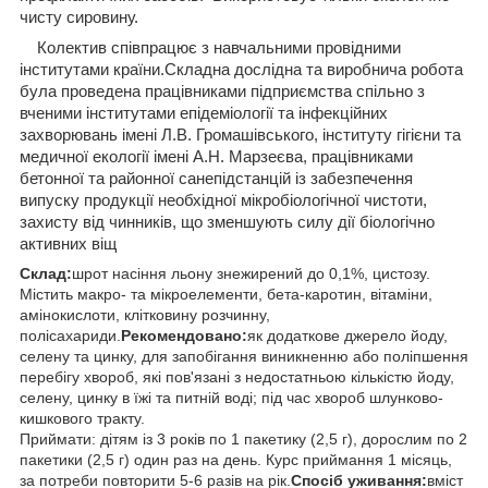
чисту сировину.
Колектив співпрацює з навчальними провідними
інститутами країни.
Складна дослідна та виробнича робота
була проведена працівниками підприємства спільно з
вченими інститутами епідеміології та інфекційних
захворювань імені Л.В. Громашівського, інституту гігієни та
медичної екології імені А.Н. Марзеєва, працівниками
бетонної та районної санепідстанцій із забезпечення
випуску продукції необхідної мікробіологічної чистоти,
захисту від чинників, що зменшують силу дії біологічно
активних віщ
Склад:
шрот насіння льону знежирений до 0,1%, цистозу.
Містить макро- та мікроелементи, бета-каротин, вітаміни,
амінокислоти, клітковину розчинну,
полісахариди.
Рекомендовано:
як додаткове джерело йоду,
селену та цинку, для запобігання виникненню або поліпшення
перебігу хвороб, які пов'язані з недостатньою кількістю йоду,
селену, цинку в їжі та питній воді; під час хвороб шлунково-
кишкового тракту.
Приймати: дітям із 3 років по 1 пакетику (2,5 г), дорослим по 2
пакетики (2,5 г) один раз на день. Курс приймання 1 місяць,
за потреби повторити 5-6 разів на рік.
Спосіб уживання:
вміст