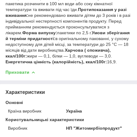
пакетика розчинити в 100 мл води або соку кімнатної
температури та вживати під час їди.
Протипоказання у разі
вживання:
не рекомендовано вживати дітям до 3 років і в разі
індивідуальної нестерпності компонентів продукту. Перед
прийманням рекомендується проконсультуватися з
лікарем.
Форма випуску:
пакетики по 2,5 г.
Умови зберігання
й терміни придатності:
в оригінальному пакованні, у сухому
недоступному для дітей місці, за температури до 25 °C — 18
місяців від дати виробництва.
Харчова ( споживча),
ккал/100г:
жири — 0,1, білки — 1,0, вуглеводи — 3,0.
Енергетична цінність (калорійність), ккал/100г:
16,9.
Приховати
Характеристики
Основні
Країна виробник
Україна
Користувальницькі характеристики
Виробник
НП "Житомирбіопродукт"