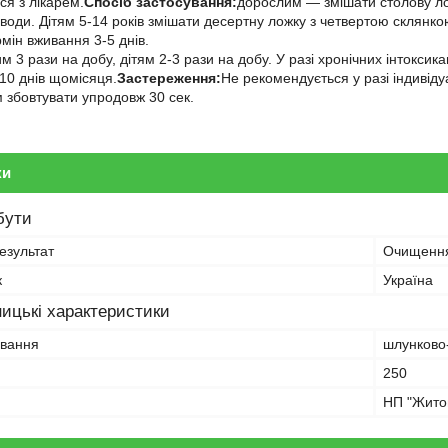
ся з лікарем.
Спосіб застосування:
дорослим — змішати столову ло
води. Дітям 5-14 років змішати десертну ложку з четвертою склянк
рмін вживання 3-5 днів.
 3 рази на добу, дітям 2-3 рази на добу. У разі хронічних інтоксик
10 днів щомісяця.
Застереження:
Не рекомендується у разі індивіду
 збовтувати упродовж 30 сек.
ки
бути
езультат
Очищенн
к
Україна
ицькі характеристики
ування
шлунково
250
НП "Жито