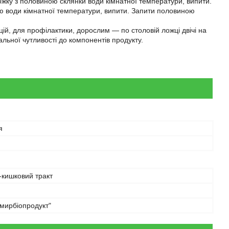
жку з половиною склянки води кімнатної температури, випити.
ою води кімнатної температури, випити. Запити половиною
ацій, для профілактики, дорослим — по столовій ложці двічі на
альної чутливості до компонентів продукту.
я
-кишковий тракт
мирбіопродукт"