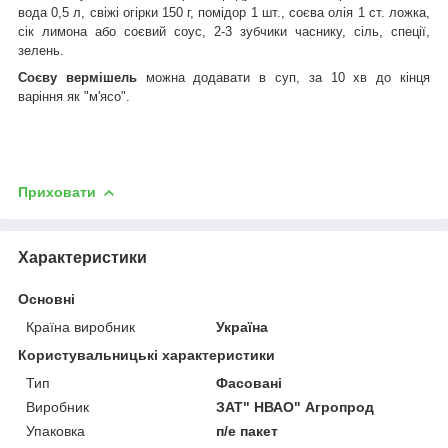
вода 0,5 л, свіжі огірки 150 г, помідор 1 шт., соєва олія 1 ст. ложка,
сік лимона або соєвий соус, 2-3 зубчики часнику, сіль, спеції,
зелень.
Соєву вермішель
можна додавати в суп, за 10 хв до кінця
варіння як "м'ясо".
Приховати
Характеристики
Основні
Країна виробник
Україна
Користувальницькі характеристики
Тип
Фасовані
Виробник
ЗАТ" НВАО" Агропрод
Упаковка
п/е пакет