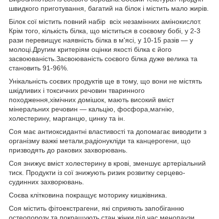
швидкого приготування, багатий на білок і містить мало жирів.
Білок сої містить повний набір всіх незамінних амінокислот.
Крім того, кількість білка, що міститься в соєвому бобі, у 2-3
рази перевищує наявність білка в м'ясі, у 10-15 разів — у
молоці.Другим критеріям оцінки якості білка є його
засвоюваність.Засвоюваність соєвого білка дуже велика та
становить 91-96%.
Унікальність соєвих продуктів ще в тому, що вони не містять
шкідливих і токсичних речовин тваринного
походження,хімічних домішок, мають високий вміст
мінеральних речовин — кальцію, фосфора,магнію,
холестерину, марганцю, цинку та ін.
Соя має антиоксидантні властивості та допомагає виводити з
організму важкі метали,радіонукліди та канцерогени, що
призводять до ракових захворювань.
Соя знижує вміст холестерину в крові, зменшує артеріальний
тиск. Продукти із сої знижують ризик розвитку серцево-
судинних захворювань.
Соєва клітковина покращує моторику кишківника.
Соя містить фітоекстрагени, які сприяють запобіганню
остеопорозу та покращують стан жінки під час менопаузи.