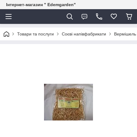
Інтернет-магазин " Edemgarden"
Товари та послуги
Соєві напівфабрикати
Вермішель 