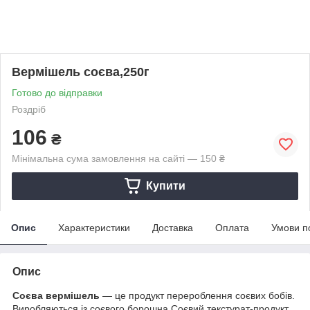
Вермішель соєва,250г
Готово до відправки
Роздріб
106
₴
Мінімальна сума замовлення на сайті — 150 ₴
Купити
Опис
Характеристики
Доставка
Оплата
Умови п
Опис
Соєва вермішель
— це продукт перероблення соєвих бобів.
Виробляються із соєвого борошна.Соєвий текстурат-продукт