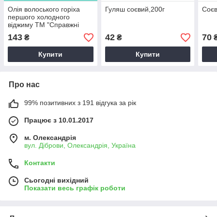
Олія волоського горіха
Гуляш соєвий,200г
Соєв
першого холодного
віджиму ТМ "Справжні
скарбі", 250мл
143
42
70
₴
₴
₴
Купити
Купити
Про нас
99% позитивних з 191 відгука за рік
Працює з 10.01.2017
м. Олександрія
вул. Діброви, Олександрія, Україна
Контакти
Сьогодні вихідний
Показати весь графік роботи