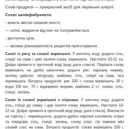
Соєві продукти — прекрасний засіб для лікування алергії.
Соєві напівфабрикати:
- мають високі смакові якості;
— ситні, жадаючи від них не поправляються,
- доступна ціна,
— велика різноманітність рецептів приготування.
Салат із рису та соєвої вермішелі.
У киплячу воду додати сіль,
спеції на смак і цим залити соєву вермішель. Настояти 10-12 хв.
Добре промити в проточній воді (воді дати стекти). Порізати соєву
вермішель на дрібні шматочки, додати рис, нарізану моркву,
зелену цибулю, петрушку, майонез, сіль, спеції на смак, все
перемішати. Витрата продуктів: рис 200 г, соєва вермішель 30 г,
вода 100 мл, 70 г відвареної моркви, майонез 2 ст. ложки, сіль,
спеції, зелень.
Салат їх соєвої вермішелі з огірками.
У киплячу воду додати
сіль, спеції до смаку і цим залити соєву вермішель. Настояти 10-
12 хв. Добре промити в проточній воді (воді дати стекти). Викласти
на тарілку і, перемішуючи, додати дрібно нарізані соломкою огірки
та помідори, сіль, спеції, зелень, соєву олію, сік лимона або
соєвий соус на смак. Витрата продуктів: соєва вермішель 100 г,