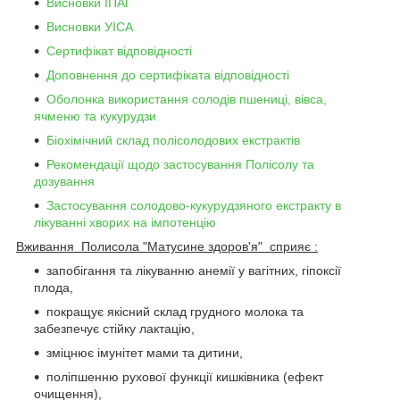
Висновки ІПАГ
Висновки УІСА
Сертифікат відповідності
Доповнення до сертифіката відповідності
Оболонка використання солодів пшениці, вівса,
ячменю та кукурудзи
Біохімічний склад полісолодових екстрактів
Рекомендації щодо застосування Полісолу та
дозування
Застосування солодово-кукурудзяного екстракту в
лікуванні хворих на імпотенцію
Вживання Полисола "Матусине здоров'я" сприяє :
запобігання та лікуванню анемії у вагітних, гіпоксії
плода,
покращує якісний склад грудного молока та
забезпечує стійку лактацію,
зміцнює імунітет мами та дитини,
поліпшенню рухової функції кишківника (ефект
очищення),