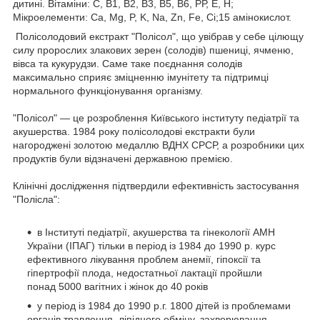
дитині. Вітаміни: С, В1, В2, В3, В5, В6, РР, Е, Н;
Мікроелементи: Са, Мg, P, K, Na, Zn, Fe, Ci;15 амінокислот.
Полісолодовий екстракт "Полісол", що увібрав у себе цілющу
силу пророслих злакових зерен (солодів) пшениці, ячменю,
вівса та кукурудзи. Саме таке поєднання солодів
максимально сприяє зміцненню імунітету та підтримці
нормального функціонування організму.
"Полісол" — це розроблення Київського інституту педіатрії та
акушерства. 1984 року полісолодові екстракти були
нагороджені золотою медаллю ВДНХ СРСР, а розробники цих
продуктів були відзначені державною премією.
Клінічні дослідження підтвердили ефективність застосування
"Полісла":
в Інституті педіатрії, акушерства та гінекології АМН
України (ІПАГ) тільки в період із 1984 до 1990 р. курс
ефективного лікування проблем анемії, гіпоксії та
гіпертрофії плода, недостатньої лактації пройшли
понад 5000 вагітних і жінок до 40 років
у період із 1984 до 1990 р.г. 1800 дітей із проблемами
органів травлення, ліпідного обміну, захворювання