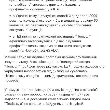
гепатобіарної системи отримали лікувально-
профілактичну допомогу в ІПАГ;
в Українському інституті сексології й андрології 2009
року полісолодові екстракти були додані до раціону 60
чоловіків, які реально відчували на собі посилення
сексуальної функції;
в НДІ гігієни та токсикології пестицидів "Полісол"
ефективно застосовувався під час лікування
профзаболювань, зокрема викликаних наслідками
аварії на Чорнобильській АЕС.
Менше серйозні медичні програми державного значення
канули в льоту. А ось цілющий полісолодовий екстракт
"Полісол" пройшов перевірку часом. Цей продукт оздоровчого
харчування виробляється під Києвом на сучасному
вітчизновому заводі з повним дотриманням технологічних
процесів.
У чому ж полягає цілюща сила полісолодових екстрактів?
Вживання в їжу пророслих зерен навряд чи принесе
задоволення, а десертний смак в'язкою тягучої маси
"Поліссола" не залишить байдужими навіть дітей.