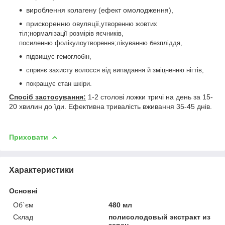
вироблення колагену (ефект омолодження),
прискоренню овуляції,
утворенню жовтих
тіл;
нормалізації розмірів яєчників,
посиленню фолікулоутворення;лікуванню безпліддя,
підвищує гемоглобін,
сприяє захисту волосся від випадання й зміцненню нігтів,
покращує стан шкіри.
Спосіб застосування:
1-2 столові ложки тричі на день за 15-
20 хвилин до їди. Ефективна тривалість вживання 35-45 днів.
Приховати
Характеристики
Основні
Об`єм
480 мл
Склад
полисолодовый экстракт из
зерен