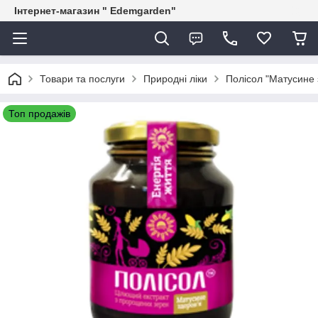
Інтернет-магазин " Edemgarden"
Товари та послуги
Природні ліки
Полісол "Матусине з
Топ продажів