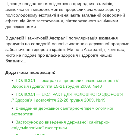
Цілюще поєднання стовідсотково природних вітамінів,
амінокислот і мікроелементів пророслих злакових зерен у
полісолодовому екстракті визначають загальний оздоровчий
ефект від його застосування, підтвердженого клінічними
дослідженнями.
В далекій і зажитковій Австралії популяризація вживання
продуктів на солодовій основі є частиною державної програми
забезпечення здоров'я країни. Ми не в Австралії, і, крім нас,
ніхто не подбає про власне здоров'я і здоров'я наших
близьких...
Додаткова інформація:
ПОЛІСОЛ — екстракт з пророслих злакових зерен //
Здоров'я і довголіття 15-21 грудня 2009, №48
ПОЛІСОЛ — ЕКСТРАКТ ДЛЯ ЧОЛОВІЧОГО ЗДОРОВ’Я
// Здоров'я і довголіття 22-28 грудня 2009, №49
Виведення державної санітарно-епідеміологічної
експертизи
Застосунок до виведення державної санітарно-
епідеміологічної експертизи