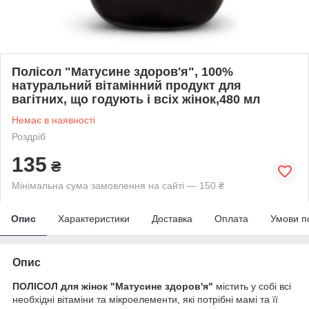
Полісол "Матусине здоров'я", 100%
натуральний вітамінний продукт для
вагітних, що годують і всіх жінок,480 мл
Немає в наявності
Роздріб
135
₴
Мінімальна сума замовлення на сайті — 150 ₴
Опис
Характеристики
Доставка
Оплата
Умови п
Опис
ПОЛІСОЛ для жінок "Матусине здоров'я"
містить у собі всі
необхідні вітаміни та мікроелементи, які потрібні мамі та її