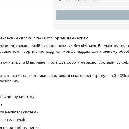
красний спосіб "підживити" організм енергією.
дзинок тримає синій вигляд родзинки без кісточок. В темному родзи
о ж саме темні сорти винограду найменше піддаються хімічному оброб
 вітамінів групи B впливає і поліпшує роботу нервової системи, сух
ють практично всі корисні властивості свіжого винограду — 70-80% 
 поживним.
о-судинну систему
ет
оту нервової системи
звитку анемії
иває на роботу нирок