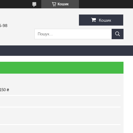
Кошик
Кошик
6-98
150 ₴