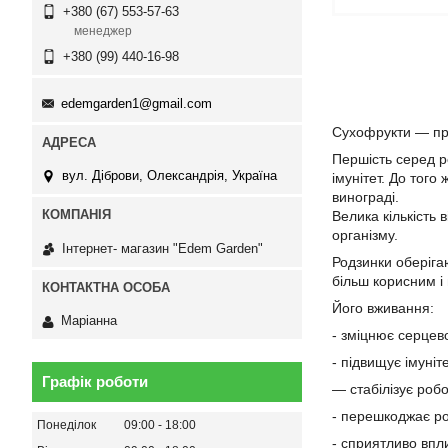
+380 (67) 553-57-63
менеджер
+380 (99) 440-16-98
edemgarden1@gmail.com
Сухофрукти — пре
Першість серед ро
вул. Діброви, Олександрія, Україна
імунітет. До тог
винограді.
Велика кількість
організму.
Інтернет- магазин "Edem Garden"
Родзинки оберіга
більш корисним і
Його вживання:
Маріанна
- зміцнює серцев
- підвищує імуніт
Графік роботи
— стабілізує роб
- перешкоджає ро
Понеділок
09:00
18:00
- сприятливо впл