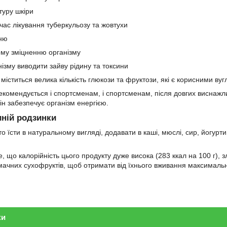
туру шкіри
час лікування туберкульозу та жовтухи
нню
ому зміцненню організму
нізму виводити зайву рідину та токсини
міститься велика кількість глюкози та фруктози, які є корисними вуг
екомендується і спортсменам, і спортсменам, після довгих виснажл
він забезпечує організм енергією.
иній родзинки
 їсти в натуральному вигляді, додавати в каші, мюслі, сир, йогурти,
е, що калорійність цього продукту дуже висока (283 ккал на 100 г),
 смачних сухофруктів, щоб отримати від їхнього вживання максимальн
ки