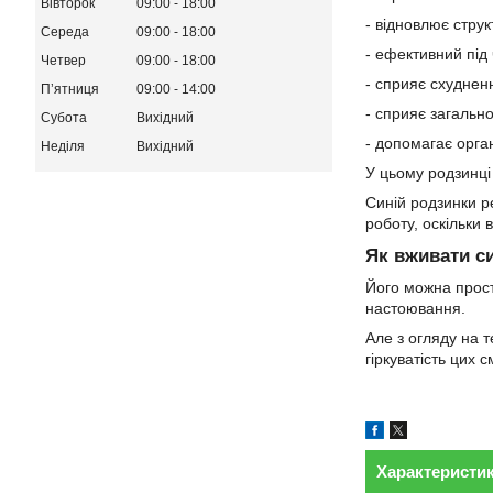
Вівторок
09:00
18:00
- відновлює струк
Середа
09:00
18:00
- ефективний під 
Четвер
09:00
18:00
- сприяє схудне
Пʼятниця
09:00
14:00
- сприяє загальн
Субота
Вихідний
- допомагає орга
Неділя
Вихідний
У цьому родзинці 
Синій родзинки р
роботу, оскільки 
Як вживати с
Його можна просто
настоювання.
Але з огляду на т
гіркуватість цих
Характеристи