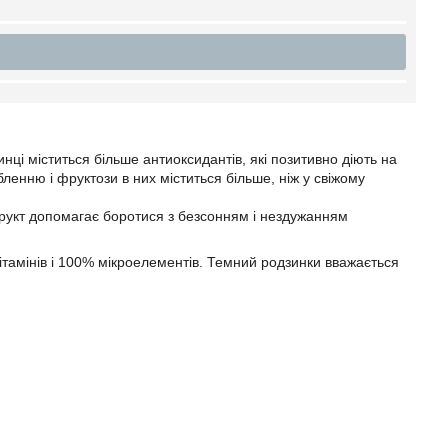
нці міститься більше антиоксидантів, які позитивно діють на
ленню і фруктози в них міститься більше, ніж у свіжому
офрукт допомагає боротися з безсонням і нездужанням
вітамінів і 100% мікроелементів. Темний родзинки вважається