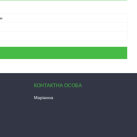
ан
Маріанна