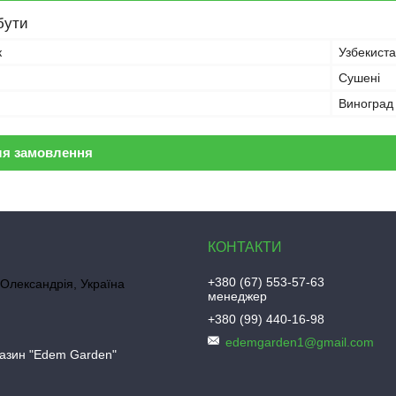
бути
к
Узбекист
Сушені
Виноград
ля замовлення
+380 (67) 553-57-63
 Олександрія, Україна
менеджер
+380 (99) 440-16-98
edemgarden1@gmail.com
газин "Edem Garden"